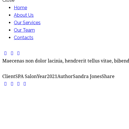
Close
Home
About Us
Our Services
Our Team
Contacts
Maecenas non dolor lacinia, hendrerit tellus vitae, bibe
Client
SPA Salon
Year
2021
Author
Sandra Jones
Share